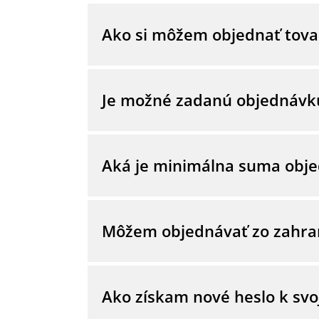
Ako si môžem objednať tova
V e-shope bielemore.sk máte možnosť 
prihlásite do Vášho konta pomocou svo
Je možné zadanú objednávk
že nemáte bielemore konto, môžete s
V prípade, že chcete stornovať svoju 
telefonicky na bezplatnom telefónnom 
Aká je minimálna suma obj
Nie, pre objednávky nie je určená ži
Môžem objednávať zo zahran
Biele More e-shop momentálne ponúka
krajín nás kontaktujte týmto kontak
Ako získam nové heslo k sv