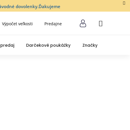
lozávodné dovolenky.Ďakujeme
Výpočet veľkosti
Predajne
NÁKUPNÝ
KOŠÍK
predaj
Darčekové poukážky
Značky