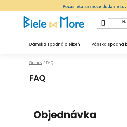
Prejsť
Počas leta sa môže dodanie to
na
obsah
Dámska spodná bielizeň
Pánska spodná b
Domov
/
FAQ
FAQ
Objednávka