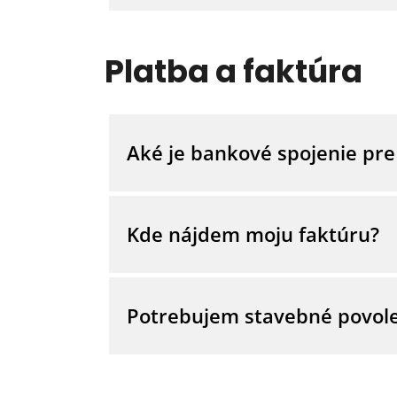
Nové heslo si môžete vyžiadať prostr
Platba a faktúra
Aké je bankové spojenie pr
Tatra banka, a. s. IBAN: SK42 1100 00
Kde nájdem moju faktúru?
Elektronická faktúra je zasielaná spol
potrebujete kópiu faktúry, máte možnos
Potrebujem stavebné povole
Prihláste sa do vášho Biele More zák
a faktúru a aj ju vytlačiť.
Na tieto stany NIE JE nutné stavebn
zákon) a o zmene a doplnení zákona č