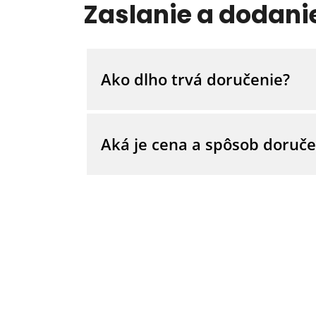
Zaslanie a dodani
dokument tu.)
Ako dlho trvá doručenie?
Doba doručenia objednávky uskutočne
objednaného tovaru.
Aká je cena a spôsob doruče
Náklady na prepravu na ľubovoľnú do
objednávky. Pre objednávky s hodnoto
Všeobecných obchodných podmienok a 
na prepravu.