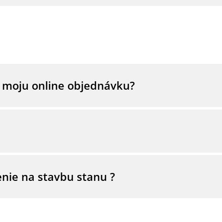
edníctvom odkazu: Zabudli ste heslo?
e moju online objednávku?
00 0029 4608 3360 BIC/Swift: TATRSKBX Variabilný symbol: čí
u s potvrdením o odoslaní tovaru na e-mailovú adresu, ktorú
ť prihlásiť sa do vášho Biele More konta a tam si faktúru p
nie na stavbu stanu ?
azníckeho konta. Zvoľte Prihlásenie -> Moje objednávky. Tu
é povolenie na základe Zákona č. 50/1976 Zb.O územnom plá
. 455/1991 Zb. o živnostenskom podnikaní (živnostenský zá