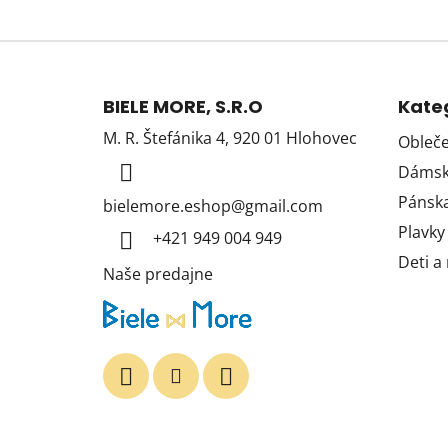
Z
á
BIELE MORE, S.R.O
Kate
p
M. R. Štefánika 4, 920 01 Hlohovec
Obleče
ä
Dámska
t
i
Pánska
bielemore.eshop
@
gmail.com
e
Plavky
+421 949 004 949
Deti a
Naše predajne