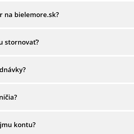
r na bielemore.sk?
vložiť Vami vybraný tovar do košíka. Ak chcete tento tova
jich prihlasovacích údajov, zvolíte spôsob doručenia a pla
u stornovať?
a počas priebehu objednávky registrovať.
objednávku na bielemore.sk, obráťte sa, prosím, na našu zá
čísle +421 949 00 49 49. Zmena vašej objednávky, žiaľ, nie 
ednávky?
adna minimálna suma.
ičia?
 možnosť objednať tovar iba pre Slovensko a Českú republi
tným formulárom.
ojmu kontu?