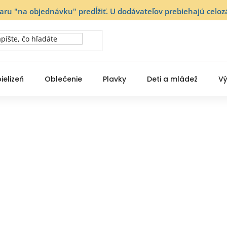
varu "na objednávku" predĺžiť. U dodávateľov prebiehajú ce
ielizeň
Oblečenie
Plavky
Deti a mládež
Vý