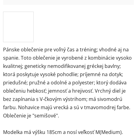
Pánske oblečenie pre voľný čas a tréning; vhodné aj na
spanie. Toto oblečenie je vyrobené z kombinácie vysoko
kvalitnej; geneticky nemodifikovanej gréckej bavlny;
ktorá poskytuje vysoké pohodlie; príjemné na dotyk;
priedušné; pružné a odolné a polyester; ktorý dodáva
oblečeniu hebkosť; jemnosť a hrejivosť. Vrchný diel je
bez zapínania s V-čkovým výstrihom; má sivomodrú
farbu. Nohavice majú vrecká a sú v tmavomodrej farbe.
Oblečenie je "semišové".
Modelka má výšku 185cm a nosí veľkosť M(Medium).