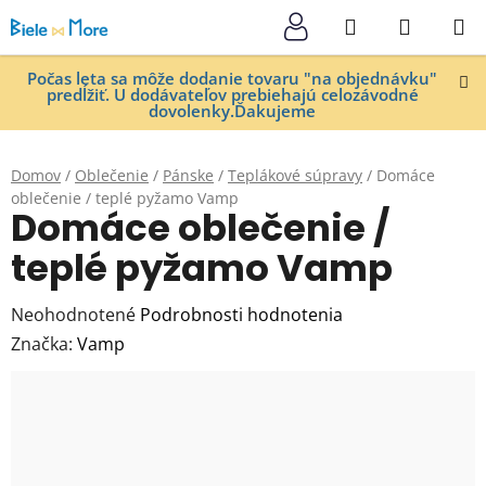
Prejsť
Hľadať
NÁKUP
na
KOŠÍK
obsah
Počas leta sa môže dodanie tovaru "na objednávku"
predĺžiť. U dodávateľov prebiehajú celozávodné
dovolenky.Ďakujeme
Domov
/
Oblečenie
/
Pánske
/
Teplákové súpravy
/
Domáce
oblečenie / teplé pyžamo Vamp
Domáce oblečenie /
teplé pyžamo Vamp
Priemerné
Neohodnotené
Podrobnosti hodnotenia
hodnotenie
Značka:
Vamp
produktu
je
0,0
z