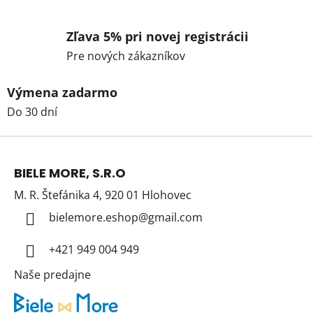
Zľava 5% pri novej registrácii
Pre nových zákazníkov
Výmena zadarmo
Do 30 dní
Z
á
BIELE MORE, S.R.O
p
M. R. Štefánika 4, 920 01 Hlohovec
ä
t
bielemore.eshop
@
gmail.com
i
+421 949 004 949
e
Naše predajne