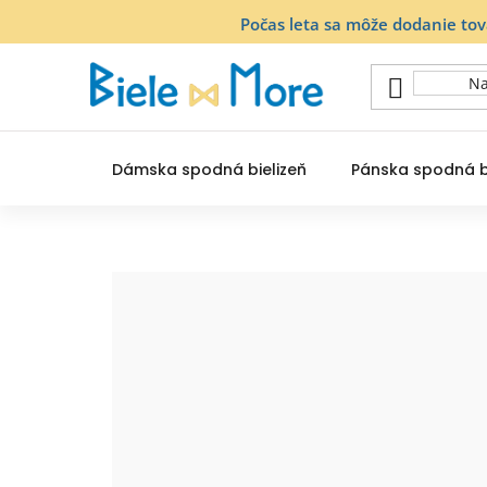
Prejsť
Počas leta sa môže dodanie to
na
obsah
Dámska spodná bielizeň
Pánska spodná b