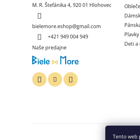
p
M. R. Štefánika 4, 920 01 Hlohovec
Obleče
ä
Dámska
t
i
Pánska
bielemore.eshop
@
gmail.com
e
Plavky
+421 949 004 949
Deti a
Naše predajne
Tento web 