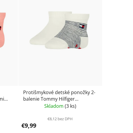
Protišmykové detské ponožky 2-
mi
balenie Tommy Hilfiger
2719
701232853
Skladom
(3 ks)
€8,12 bez DPH
€9,99