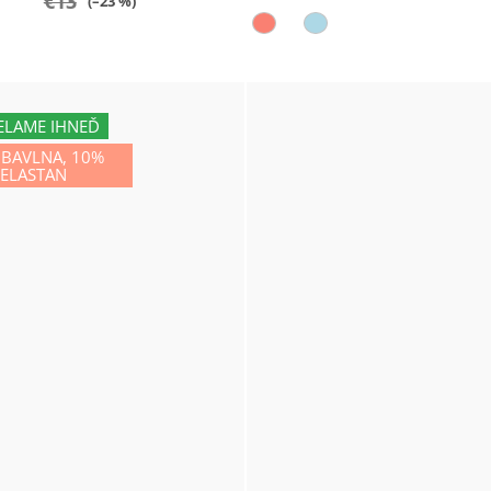
€13
(–23 %)
ELAME IHNEĎ
 BAVLNA, 10%
ELASTAN