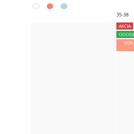
35-38
AKCIA
ODOSI
90%