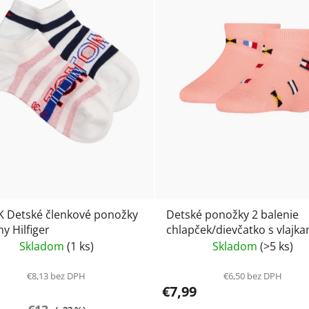
 Detské členkové ponožky
Detské ponožky 2 balenie
 Hilfiger
chlapček/dievčatko s vlajka
Tommy hilfiger kids 70123
Skladom
(1 ks)
Skladom
(>5 ks)
€8,13 bez DPH
€6,50 bez DPH
€7,99