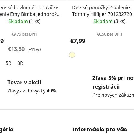
enské bavlnené nohavičky
Detské ponožky 2-balenie
lenie Emy Bimba jednorožec
Tommy Hilfiger 701232720
a B2860
Skladom
(1 ks)
Skladom
(3 ks)
€9,75 bez DPH
€6,50 bez DPH
99
€7,99
€13,50
(–11 %)
5R
8R
Zľava 5% pri no
Tovar v akcii
registrácii
Zľavy až do výšky 40%
Pre nových zákazn
górie
Informácie pre vás