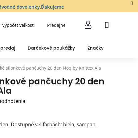
lozávodné dovolenky.Ďakujeme
Výpočet veľkosti
Predajne
NÁKUPNÝ
KOŠÍK
predaj
Darčekové poukážky
Značky
ké silonkové pančuchy 20 den Noq by Knittex Ala
onkové pančuchy 20 den
Ala
hodnotenia
 den. Dostupné v 4 farbách: biela, sampan,