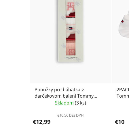
Ponožky pre bábätka v
2PACK
darčekovom balení Tommy
Tommy
Hilfiger Kids 701232851
Skladom
(3 ks)
€10,56 bez DPH
€12,99
€10