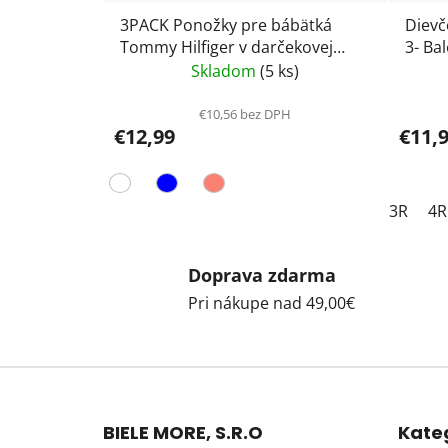
3PACK Ponožky pre bábätká
Dievč
Tommy Hilfiger v darčekovej
3- Ba
krabičke 701232722
; dúh
Skladom
(5 ks)
€10,56 bez DPH
€12,99
€11,
3R
4R
Doprava zdarma
Pri nákupe nad 49,00€
Z
á
BIELE MORE, S.R.O
Kate