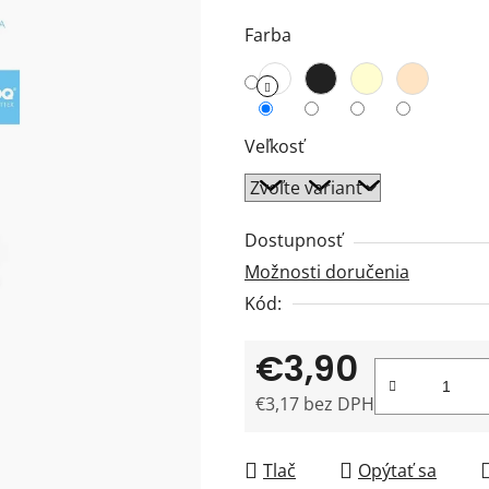
z
Farba
5
hviezdičiek.
Veľkosť
Dostupnosť
Možnosti doručenia
Kód:
€3,90
€3,17 bez DPH
Jednotková cena:
Tlač
Opýtať sa