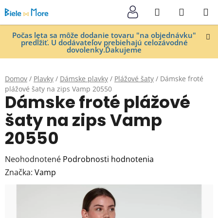
Prejsť
Hľadať
NÁKUP
na
KOŠÍK
obsah
Počas leta sa môže dodanie tovaru "na objednávku"
predĺžiť. U dodávateľov prebiehajú celozávodné
dovolenky.Ďakujeme
Domov
/
Plavky
/
Dámske plavky
/
Plážové šaty
/
Dámske froté
plážové šaty na zips Vamp 20550
Dámske froté plážové
šaty na zips Vamp
20550
Priemerné
Neohodnotené
Podrobnosti hodnotenia
hodnotenie
Značka:
Vamp
produktu
je
0,0