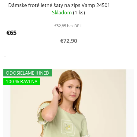
Dámske froté letné šaty na zips Vamp 24501
Skladom
(1 ks)
€52,85 bez DPH
€65
€72,90
L
ODOSIELAME IHNEĎ
100 % BAVLNA