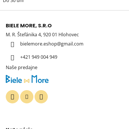
Do 30 dní
Z
á
BIELE MORE, S.R.O
p
M. R. Štefánika 4, 920 01 Hlohovec
ä
t
bielemore.eshop
@
gmail.com
i
+421 949 004 949
e
Naše predajne