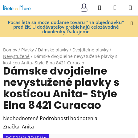
Prejsť
Hľadať
NÁKUP
na
KOŠÍK
obsah
Počas leta sa môže dodanie tovaru "na objednávku"
predĺžiť. U dodávateľov prebiehajú celozávodné
dovolenky.Ďakujeme
Domov
/
Plavky
/
Dámske plavky
/
Dvojdielne plavky
/
Nevystužené
/
Dámske dvojdielne nevystužené plavky s
kosticou Anita- Style Elna 8421 Curacao
Dámske dvojdielne
nevystužené plavky s
kosticou Anita- Style
Elna 8421 Curacao
Priemerné
Neohodnotené
Podrobnosti hodnotenia
hodnotenie
Značka:
Anita
produktu