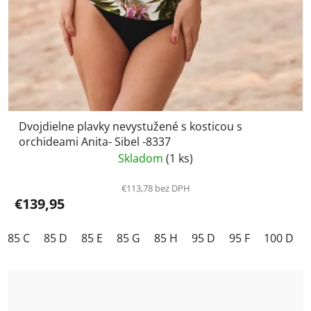
Dvojdielne plavky nevystužené s kosticou s
orchideami Anita- Sibel -8337
Skladom
(1 ks)
€113,78 bez DPH
€139,95
85 C
85 D
85 E
85 G
85 H
95 D
95 F
100 D