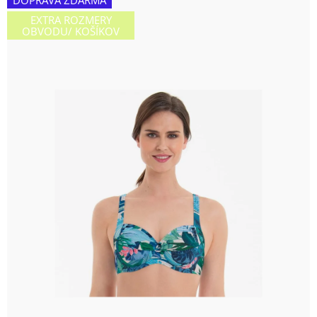
DOPRAVA ZDARMA
je
EXTRA ROZMERY
0,0
OBVODU/ KOŠÍKOV
z
5
hviezdičiek.