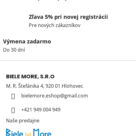
Zľava 5% pri novej registrácii
Pre nových zákazníkov
Výmena zadarmo
Do 30 dní
Z
á
BIELE MORE, S.R.O
p
M. R. Štefánika 4, 920 01 Hlohovec
ä
t
bielemore.eshop
@
gmail.com
i
+421 949 004 949
e
Naše predajne