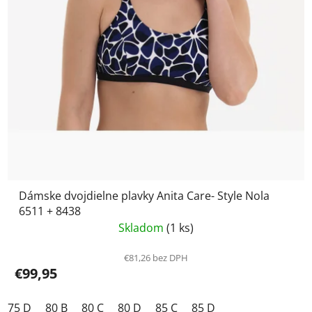
Dámske dvojdielne plavky Anita Care- Style Nola
6511 + 8438
Skladom
(1 ks)
€81,26 bez DPH
€99,95
75 D
80 B
80 C
80 D
85 C
85 D