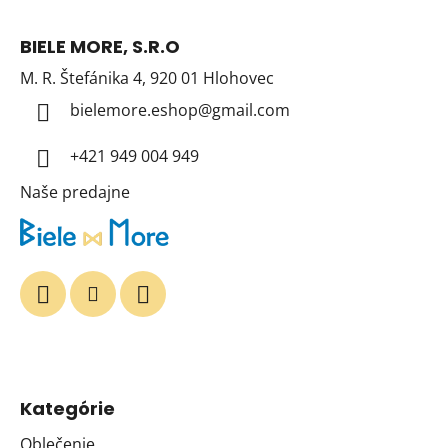
Z
á
BIELE MORE, S.R.O
p
M. R. Štefánika 4, 920 01 Hlohovec
ä
t
bielemore.eshop
@
gmail.com
i
+421 949 004 949
e
Naše predajne
Kategórie
Oblečenie