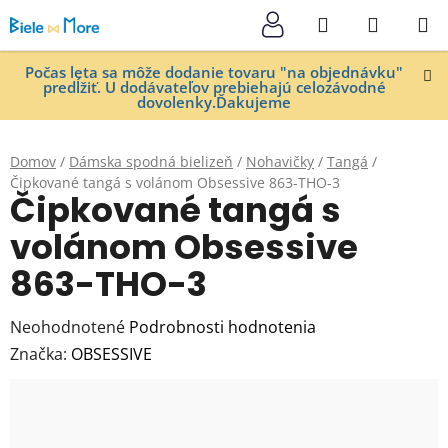
Prejsť
Hľadať
NÁKUP
na
KOŠÍK
obsah
Počas leta sa môže dodanie tovaru "na objednávku"
predĺžiť. U dodávateľov prebiehajú celozávodné
dovolenky.Ďakujeme
Domov
/
Dámska spodná bielizeň
/
Nohavičky
/
Tangá
/
Čipkované tangá s volánom Obsessive 863-THO-3
Čipkované tangá s
volánom Obsessive
863-THO-3
Priemerné
Neohodnotené
Podrobnosti hodnotenia
hodnotenie
Značka:
OBSESSIVE
produktu
je
0,0