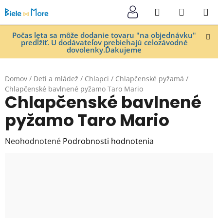
Prejsť
Hľadať
NÁKUP
na
KOŠÍK
obsah
Počas leta sa môže dodanie tovaru "na objednávku"
predĺžiť. U dodávateľov prebiehajú celozávodné
dovolenky.Ďakujeme
Domov
/
Deti a mládež
/
Chlapci
/
Chlapčenské pyžamá
/
Chlapčenské bavlnené pyžamo Taro Mario
Chlapčenské bavlnené
pyžamo Taro Mario
Priemerné
Neohodnotené
Podrobnosti hodnotenia
hodnotenie
produktu
je
0,0
z