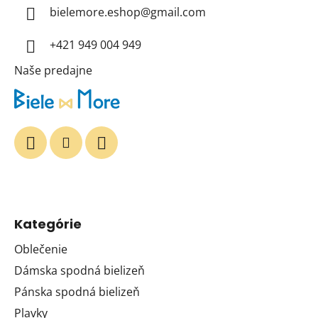
t
bielemore.eshop
@
gmail.com
i
+421 949 004 949
e
Naše predajne
Kategórie
Oblečenie
Dámska spodná bielizeň
Pánska spodná bielizeň
Plavky