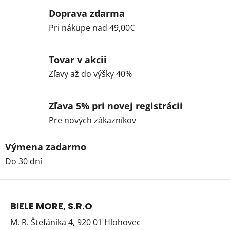
Doprava zdarma
Pri nákupe nad 49,00€
Tovar v akcii
Zľavy až do výšky 40%
Zľava 5% pri novej registrácii
Pre nových zákazníkov
Výmena zadarmo
Do 30 dní
Z
á
BIELE MORE, S.R.O
p
M. R. Štefánika 4, 920 01 Hlohovec
ä