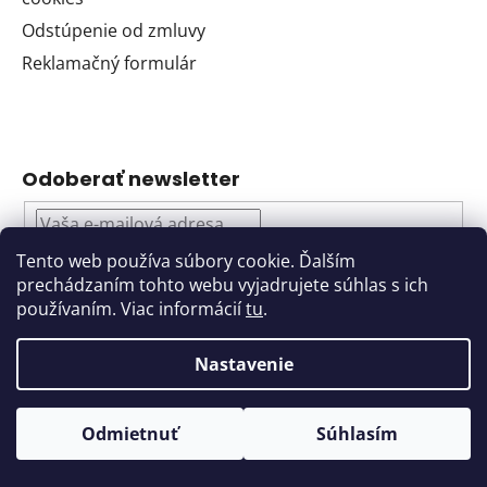
Odstúpenie od zmluvy
Reklamačný formulár
Odoberať newsletter
Tento web používa súbory cookie. Ďalším
Vložením e-mailu súhlasíte s
prechádzaním tohto webu vyjadrujete súhlas s ich
podmienkami ochrany osobných údajov
používaním. Viac informácií
tu
.
PRIHLÁSIŤ
Nastavenie
SA
Odmietnuť
Súhlasím