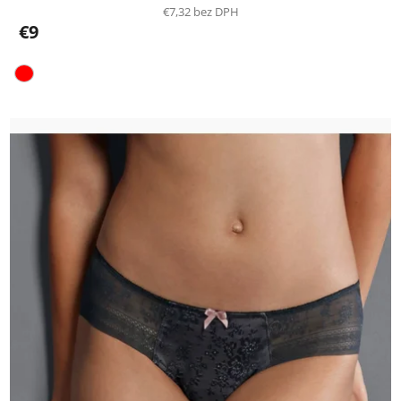
€7,32 bez DPH
€9