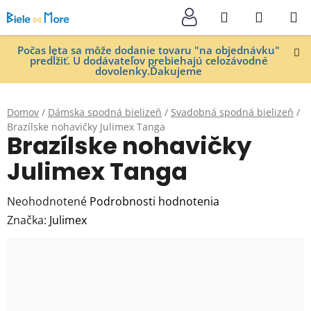
Prejsť
Hľadať
NÁKUP
na
KOŠÍK
obsah
Počas leta sa môže dodanie tovaru "na objednávku"
predĺžiť. U dodávateľov prebiehajú celozávodné
dovolenky.Ďakujeme
Domov
/
Dámska spodná bielizeň
/
Svadobná spodná bielizeň
/
Brazílske nohavičky Julimex Tanga
Brazílske nohavičky
Julimex Tanga
Priemerné
Neohodnotené
Podrobnosti hodnotenia
hodnotenie
Značka:
Julimex
produktu
je
0,0
z