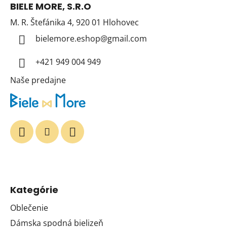
BIELE MORE, S.R.O
p
M. R. Štefánika 4, 920 01 Hlohovec
ä
t
bielemore.eshop
@
gmail.com
i
+421 949 004 949
e
Naše predajne
Kategórie
Oblečenie
Dámska spodná bielizeň