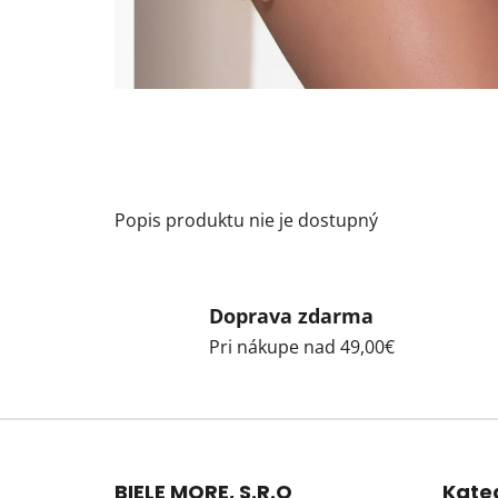
Popis produktu nie je dostupný
Doprava zdarma
Pri nákupe nad 49,00€
Z
á
BIELE MORE, S.R.O
Kate