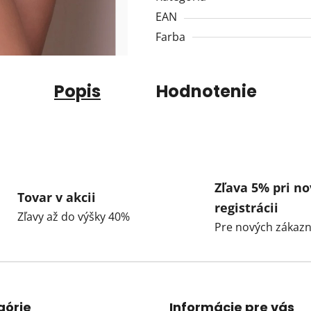
EAN
Farba
Popis
Hodnotenie
Zľava 5% pri no
Tovar v akcii
registrácii
Zľavy až do výšky 40%
Pre nových zákazn
górie
Informácie pre vás