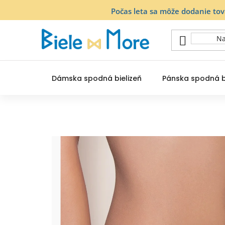
Prejsť
Počas leta sa môže dodanie to
na
obsah
Dámska spodná bielizeň
Pánska spodná b