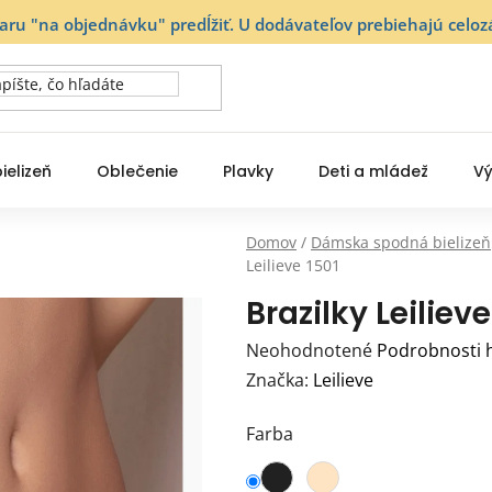
varu "na objednávku" predĺžiť. U dodávateľov prebiehajú ce
ielizeň
Oblečenie
Plavky
Deti a mládež
Vý
Domov
/
Dámska spodná bielizeň
Leilieve 1501
Brazilky Leilieve
Priemerné
Neohodnotené
Podrobnosti 
hodnotenie
Značka:
Leilieve
produktu
Farba
je
0,0