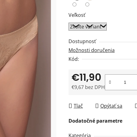
z
5
Veľkosť
hviezdičiek.
Dostupnosť
Možnosti doručenia
Kód:
€11,90
€9,67 bez DPH
Jednotková cena:
Tlač
Opýtať sa
Dodatočné parametre
Kategória