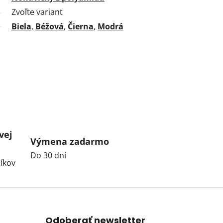
Zvoľte variant
Biela
,
Béžová
,
Čierna
,
Modrá
vej
Výmena zadarmo
Do 30 dní
íkov
Odoberať newsletter