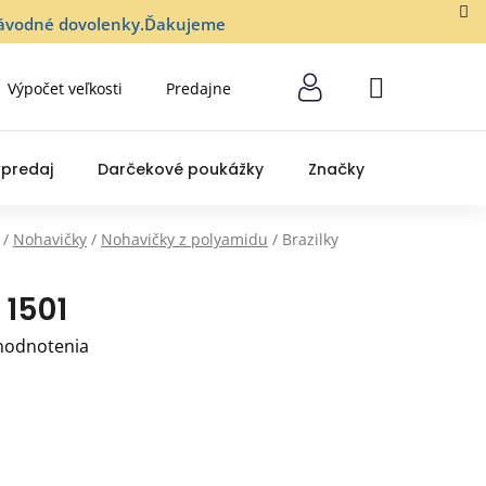
lozávodné dovolenky.Ďakujeme
Výpočet veľkosti
Predajne
NÁKUPNÝ
KOŠÍK
predaj
Darčekové poukážky
Značky
/
Nohavičky
/
Nohavičky z polyamidu
/
Brazilky
 1501
hodnotenia