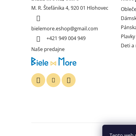
p
M. R. Štefánika 4, 920 01 Hlohovec
Obleče
ä
Dámska
t
i
Pánska
bielemore.eshop
@
gmail.com
e
Plavky
+421 949 004 949
Deti a
Naše predajne
Tento web 