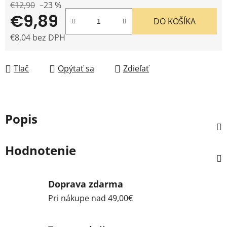
€12,90
–23 %
€9,89
DO KOŠÍKA
€8,04 bez DPH
Jednotková cena:
Tlač
Opýtať sa
Zdieľať
Popis
Hodnotenie
Doprava zdarma
Pri nákupe nad 49,00€