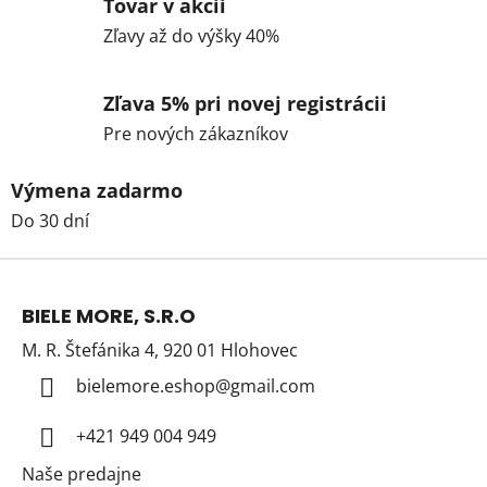
Tovar v akcii
Zľavy až do výšky 40%
Zľava 5% pri novej registrácii
Pre nových zákazníkov
Výmena zadarmo
Do 30 dní
Z
á
BIELE MORE, S.R.O
p
M. R. Štefánika 4, 920 01 Hlohovec
ä
t
bielemore.eshop
@
gmail.com
i
+421 949 004 949
e
Naše predajne