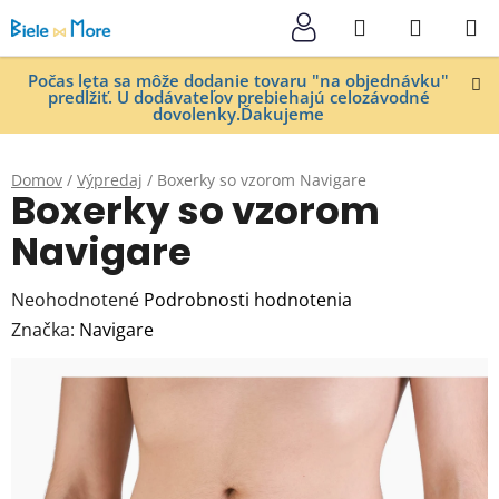
Prejsť
Hľadať
NÁKUP
na
KOŠÍK
obsah
Počas leta sa môže dodanie tovaru "na objednávku"
predĺžiť. U dodávateľov prebiehajú celozávodné
dovolenky.Ďakujeme
Domov
/
Výpredaj
/
Boxerky so vzorom Navigare
Boxerky so vzorom
Navigare
Priemerné
Neohodnotené
Podrobnosti hodnotenia
hodnotenie
Značka:
Navigare
produktu
je
0,0
z
5