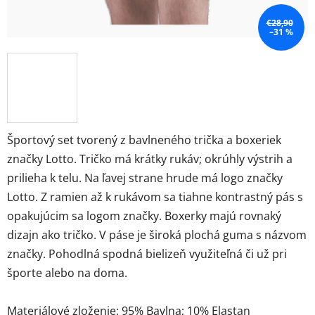
€28,90
–31 %
Športový set tvorený z bavlneného trička a boxeriek
značky Lotto. Tričko má krátky rukáv; okrúhly výstrih a
prilieha k telu. Na ľavej strane hrude má logo značky
Lotto. Z ramien až k rukávom sa tiahne kontrastný pás s
opakujúcim sa logom značky. Boxerky majú rovnaký
dizajn ako tričko. V páse je široká plochá guma s názvom
značky. Pohodlná spodná bielizeň využiteľná či už pri
športe alebo na doma.
Materiálové zloženie: 95% Bavlna; 10% Elastan