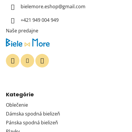
t
bielemore.eshop
@
gmail.com
i
+421 949 004 949
e
Naše predajne
Kategórie
Oblečenie
Dámska spodná bielizeň
Pánska spodná bielizeň
Plavky