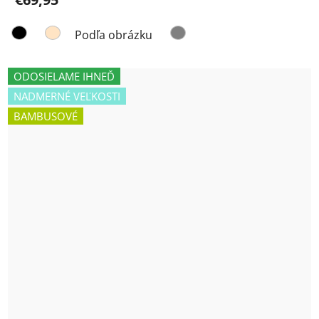
Podľa obrázku
ODOSIELAME IHNEĎ
NADMERNÉ VEĽKOSTI
BAMBUSOVÉ