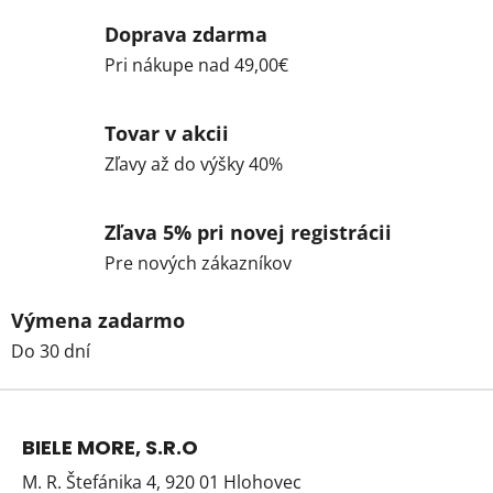
Doprava zdarma
Pri nákupe nad 49,00€
Tovar v akcii
Zľavy až do výšky 40%
Zľava 5% pri novej registrácii
Pre nových zákazníkov
Výmena zadarmo
Do 30 dní
Z
á
BIELE MORE, S.R.O
p
M. R. Štefánika 4, 920 01 Hlohovec
ä