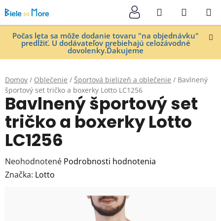
Prejsť
Hľadať
NÁKUP
na
KOŠÍK
obsah
Počas leta sa môže dodanie tovaru "na objednávku"
predĺžiť. U dodávateľov prebiehajú celozávodné
dovolenky.Ďakujeme
Domov
/
Oblečenie
/
Športová bielizeň a oblečenie
/
Bavlnený
športový set tričko a boxerky Lotto LC1256
Bavlnený športový set
tričko a boxerky Lotto
LC1256
Priemerné
Neohodnotené
Podrobnosti hodnotenia
hodnotenie
Značka:
Lotto
produktu
je
0,0