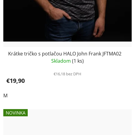
Krátke tričko s potlačou HALO John Frank JFTMA02
Skladom
(1 ks)
€16,18 bez DPH
€19,90
M
NOVINKA