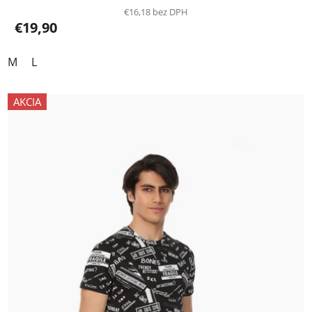
€16,18 bez DPH
€19,90
M
L
AKCIA