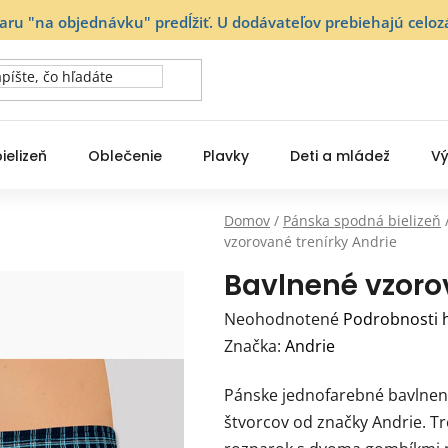
varu "na objednávku" predĺžiť. U dodávateľov prebiehajú ce
ielizeň
Oblečenie
Plavky
Deti a mládež
Vý
Domov
/
Pánska spodná bielizeň
vzorované trenírky Andrie
Bavlnené vzoro
Priemerné
Neohodnotené
Podrobnosti 
hodnotenie
Značka:
Andrie
produktu
Pánske jednofarebné bavlnené
je
štvorcov od značky Andrie. Tr
0,0