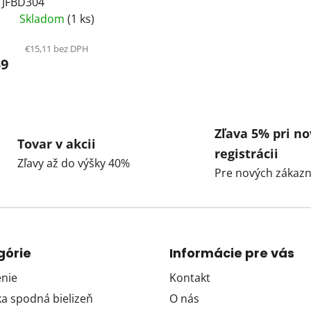
 JFBD304
Skladom
(1 ks)
€15,11 bez DPH
59
Zľava 5% pri no
Tovar v akcii
registrácii
Zľavy až do výšky 40%
Pre nových zákazn
górie
Informácie pre vás
nie
Kontakt
 spodná bielizeň
O nás