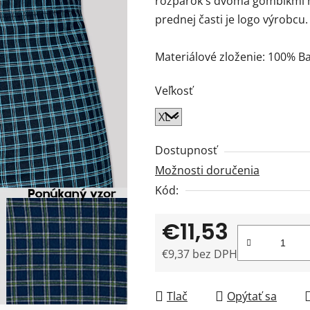
rozparok s dvoma gombíkmi na
z
prednej časti je logo výrobcu.
5
hviezdičiek.
Materiálové zloženie: 100% B
Veľkosť
Dostupnosť
Možnosti doručenia
Kód:
€11,53
€9,37 bez DPH
Jednotková cena:
Tlač
Opýtať sa