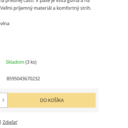
 prednej časti. V páse je všitá guma a na
 Veľmi príjemný materiál a komfortný strih.
avlna
Skladom
(3 ks)
8595043670232
DO KOŠÍKA
Zdieľať