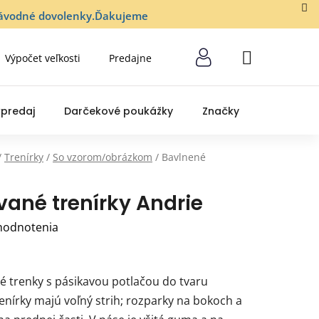
lozávodné dovolenky.Ďakujeme
Výpočet veľkosti
Predajne
NÁKUPNÝ
KOŠÍK
predaj
Darčekové poukážky
Značky
/
Trenírky
/
So vzorom/obrázkom
/
Bavlnené
vané trenírky Andrie
hodnotenia
 trenky s pásikavou potlačou do tvaru
enírky majú voľný strih; rozparky na bokoch a