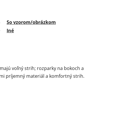
So vzorom/obrázkom
Iné
majú voľný strih; rozparky na bokoch a
mi príjemný materiál a komfortný strih.