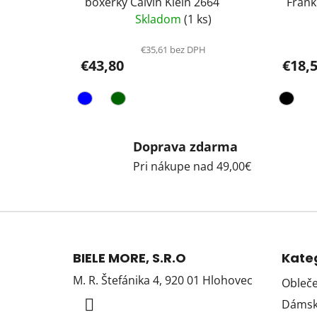
boxerky Calvin Klein 2664
Frank
Skladom
(1 ks)
€35,61 bez DPH
€43,80
€18,
Doprava zdarma
Pri nákupe nad 49,00€
Z
á
BIELE MORE, S.R.O
Kate
p
M. R. Štefánika 4, 920 01 Hlohovec
Obleče
ä
Dámska
t