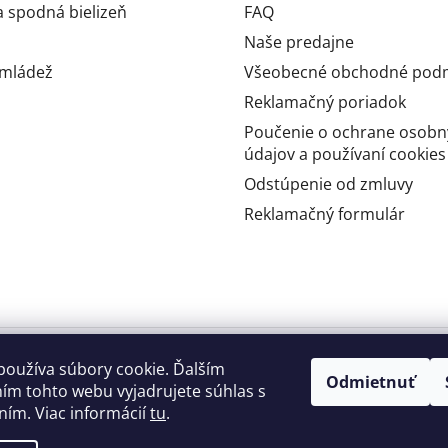
 spodná bielizeň
FAQ
Naše predajne
 mládež
Všeobecné obchodné pod
Reklamačný poriadok
Poučenie o ochrane osobn
údajov a používaní cookies
Odstúpenie od zmluvy
Reklamačný formulár
používa súbory cookie. Ďalším
Odmietnuť
ím tohto webu vyjadrujete súhlas s
ním. Viac informácií
tu
.