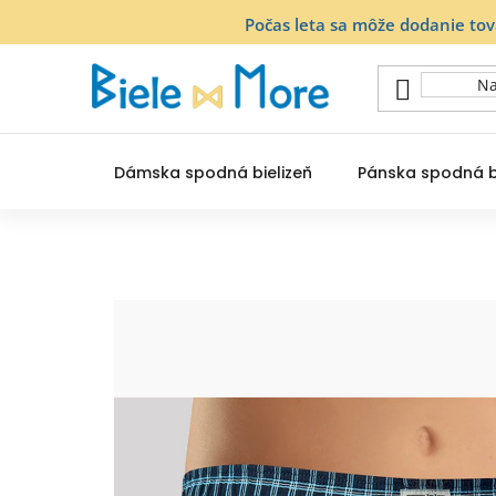
Prejsť
Počas leta sa môže dodanie to
na
obsah
Dámska spodná bielizeň
Pánska spodná b