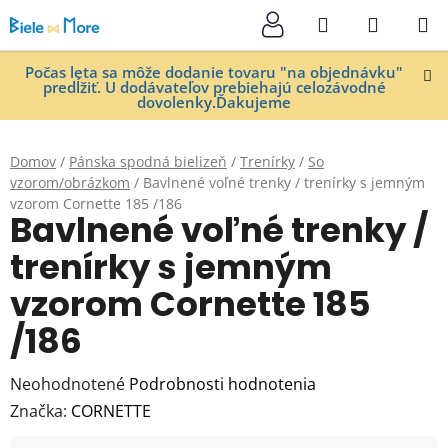
Prejsť
Hľadať
NÁKUP
na
KOŠÍK
obsah
Počas leta sa môže dodanie tovaru "na objednávku"
predĺžiť. U dodávateľov prebiehajú celozávodné
dovolenky.Ďakujeme
Domov
/
Pánska spodná bielizeň
/
Trenírky
/
So
vzorom/obrázkom
/
Bavlnené voľné trenky / trenírky s jemným
vzorom Cornette 185 /186
Bavlnené voľné trenky /
trenírky s jemným
vzorom Cornette 185
/186
Priemerné
Neohodnotené
Podrobnosti hodnotenia
hodnotenie
Značka:
CORNETTE
produktu