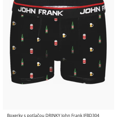
Boxerky s potlačou DRINKY John Frank JFBD304