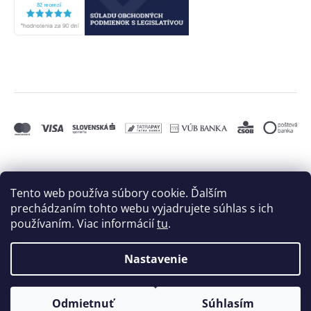
Tento web používa súbory cookie. Ďalším
prechádzaním tohto webu vyjadrujete súhlas s ich
používaním. Viac informácií
tu
.
Nastavenie
Vytvoril Shoptet
a
Adatelier
Odmietnuť
Súhlasím
Copyright 2026
BIELE MORE, s.r.o.
. Všetky práva