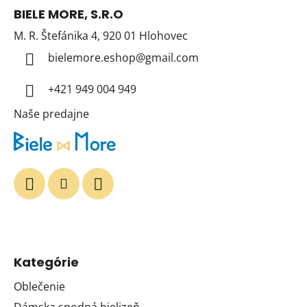
á
BIELE MORE, S.R.O
p
M. R. Štefánika 4, 920 01 Hlohovec
ä
t
bielemore.eshop
@
gmail.com
i
+421 949 004 949
e
Naše predajne
Kategórie
Oblečenie