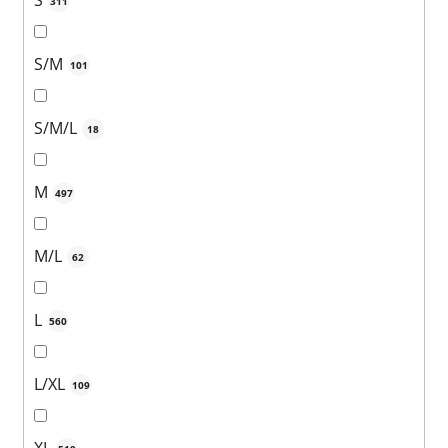
S
311
S/M
101
S/M/L
18
M
497
M/L
62
L
560
L/XL
109