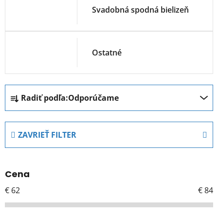
Svadobná spodná bielizeň
Ostatné
R
Radiť podľa:
Odporúčame
a
d
e
ZAVRIEŤ FILTER
n
i
e
Cena
p
r
€
62
€
84
o
d