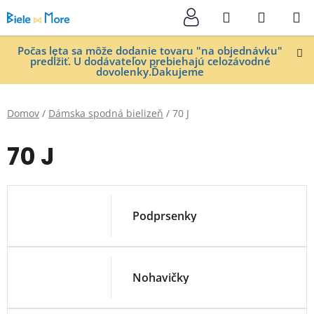
Prejsť
Hľadať
NÁKUP
na
KOŠÍK
obsah
Počas leta sa môže dodanie tovaru "na objednávku"
predĺžiť. U dodávateľov prebiehajú celozávodné
dovolenky.Ďakujeme
Domov
/
Dámska spodná bielizeň
/
70 J
70 J
Podprsenky
Nohavičky