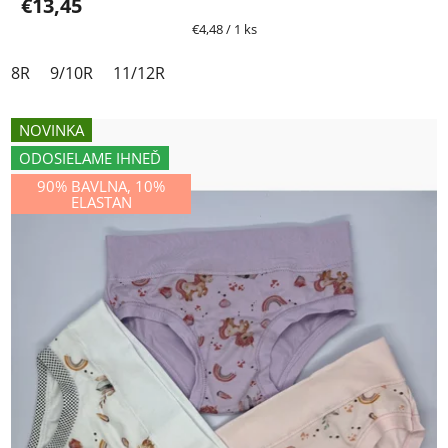
€13,45
Jednotková
€4,48 / 1 ks
cena:
8R
9/10R
11/12R
NOVINKA
ODOSIELAME IHNEĎ
90% BAVLNA, 10%
ELASTAN