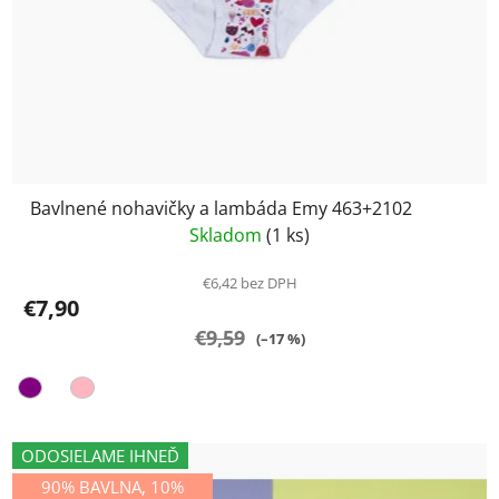
Bavlnené nohavičky a lambáda Emy 463+2102
Skladom
(1 ks)
€6,42 bez DPH
€7,90
€9,59
(–17 %)
ODOSIELAME IHNEĎ
90% BAVLNA, 10%