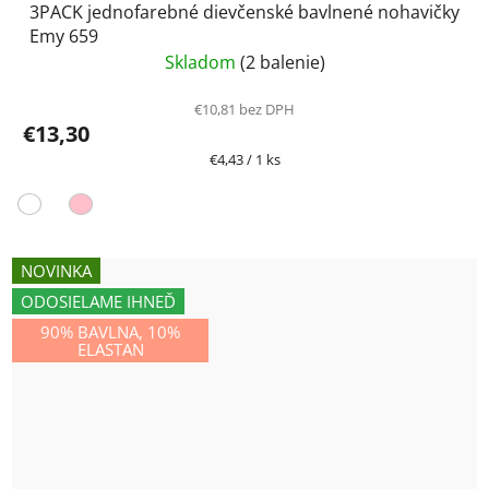
3PACK jednofarebné dievčenské bavlnené nohavičky
Emy 659
Skladom
(2 balenie)
€10,81 bez DPH
€13,30
Jednotková
€4,43 / 1 ks
cena:
NOVINKA
ODOSIELAME IHNEĎ
90% BAVLNA, 10%
ELASTAN