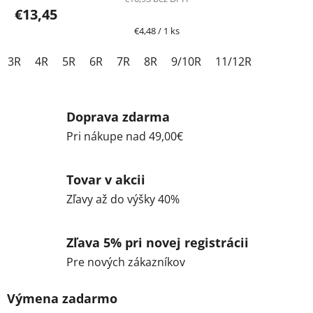
€13,45
Jednotková
€4,48 / 1 ks
cena:
3R
4R
5R
6R
7R
8R
9/10R
11/12R
Doprava zdarma
Pri nákupe nad 49,00€
Tovar v akcii
Zľavy až do výšky 40%
Zľava 5% pri novej registrácii
Pre nových zákazníkov
Výmena zadarmo