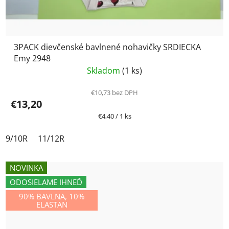
3PACK dievčenské bavlnené nohavičky SRDIECKA
Emy 2948
Skladom
(1 ks)
€10,73 bez DPH
€13,20
Jednotková
€4,40 / 1 ks
cena:
9/10R
11/12R
NOVINKA
ODOSIELAME IHNEĎ
90% BAVLNA, 10%
ELASTAN