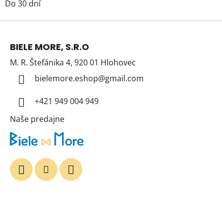
Do 30 dní
Z
á
BIELE MORE, S.R.O
p
M. R. Štefánika 4, 920 01 Hlohovec
ä
t
bielemore.eshop
@
gmail.com
i
+421 949 004 949
e
Naše predajne