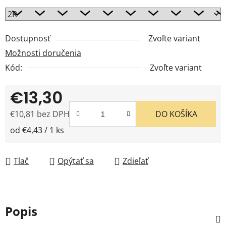
Dostupnosť
Zvoľte variant
Možnosti doručenia
Kód:
Zvoľte variant
€13,30
€10,81 bez DPH
DO KOŠÍKA
Jednotková cena:
od €4,43 / 1 ks
Tlač
Opýtať sa
Zdieľať
Popis