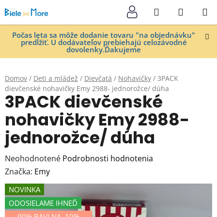
Prejsť
Hľadať
NÁKUP
na
KOŠÍK
obsah
Počas leta sa môže dodanie tovaru "na objednávku"
predĺžiť. U dodávateľov prebiehajú celozávodné
dovolenky.Ďakujeme
Domov
/
Deti a mládež
/
Dievčatá
/
Nohavičky
/
3PACK
dievčenské nohavičky Emy 2988- jednorožce/ dúha
3PACK dievčenské
nohavičky Emy 2988-
jednorožce/ dúha
Priemerné
Neohodnotené
Podrobnosti hodnotenia
hodnotenie
Značka:
Emy
produktu
NOVINKA
je
ODOSIELAME IHNEĎ
0,0
90% BAVLNA, 10%