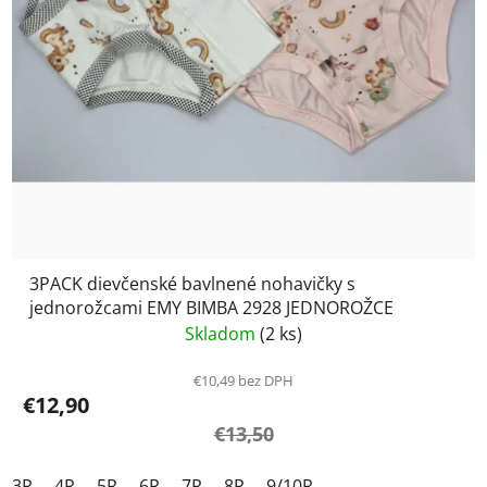
3PACK dievčenské bavlnené nohavičky s
jednorožcami EMY BIMBA 2928 JEDNOROŽCE
Skladom
(2 ks)
€10,49 bez DPH
€12,90
€13,50
3R
4R
5R
6R
7R
8R
9/10R