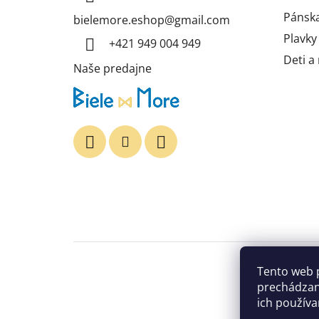
t
i
Pánska
bielemore.eshop
@
gmail.com
e
Plavky
+421 949 004 949
Deti a
Naše predajne
Tento web 
prechádzan
ich používa