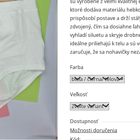
sú vyrobené z veľmi kvalitnej 
0,0
ktoré dodáva materiálu hebkos
z
prispôsobí postave a drží stály
5
zdvojený, čím sa dosiahne ľa
hviezdičiek.
vyhladí siluetu a skryje drob
ideálne priliehajú k telu a s
zaručuje, že sa nohavičky nez
Farba
Veľkosť
Dostupnosť
Možnosti doručenia
Kód: