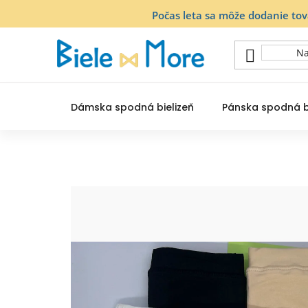
Prejsť
Počas leta sa môže dodanie to
na
obsah
Dámska spodná bielizeň
Pánska spodná b