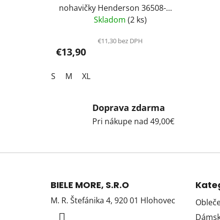
nohavičky Henderson 36508-
K035
Skladom
(2 ks)
€11,30 bez DPH
€13,90
S
M
XL
Doprava zdarma
Pri nákupe nad 49,00€
Z
á
BIELE MORE, S.R.O
Kate
p
M. R. Štefánika 4, 920 01 Hlohovec
Obleče
ä
Dámska