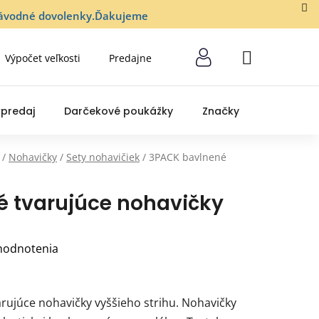
lozávodné dovolenky.Ďakujeme
Výpočet veľkosti
Predajne
NÁKUPNÝ
KOŠÍK
predaj
Darčekové poukážky
Značky
/
Nohavičky
/
Sety nohavičiek
/
3PACK bavlnené
 tvarujúce nohavičky
hodnotenia
ujúce nohavičky vyššieho strihu. Nohavičky