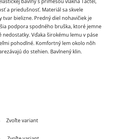
elastickej bavlny s prímesou vlákna Tactel,
ť a priedušnosť. Materiál sa skvele
 tvar bielizne. Predný diel nohavičiek je
hšia podpora spodného bruška, ktoré jemne
né nedostatky. Vďaka širokému lemu v páse
ú veľmi pohodlné. Komfortný lem okolo nôh
arezávajú do stehien. Bavlnený klin.
Zvoľte variant
Zvoľte variant