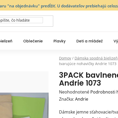
varu "na objednávku" predĺžiť. U dodávateľov prebiehajú ce
ielizeň
Oblečenie
Plavky
Deti a mládež
Vý
Domov
/
Dámska spodná bielizeň
tvarujúce nohavičky Andrie 1073
3PACK bavlnené
Andrie 1073
Priemerné
Neohodnotené
Podrobnosti 
hodnotenie
Značka:
Andrie
produktu
Dámske jemne sťahovacie/tvar
je