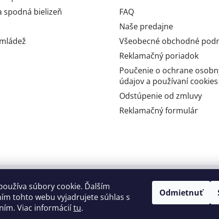
 spodná bielizeň
FAQ
Naše predajne
 mládež
Všeobecné obchodné pod
Reklamačný poriadok
Poučenie o ochrane osobn
údajov a používaní cookies
Odstúpenie od zmluvy
Reklamačný formulár
používa súbory cookie. Ďalším
Odmietnuť
ím tohto webu vyjadrujete súhlas s
ním. Viac informácií
tu
.