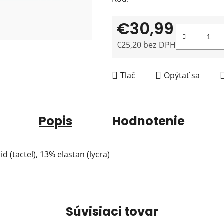
€30,99
€25,20 bez DPH
Jednotková cena:
Tlač
Opýtať sa
Popis
Hodnotenie
 (tactel), 13% elastan (lycra)
Súvisiaci tovar