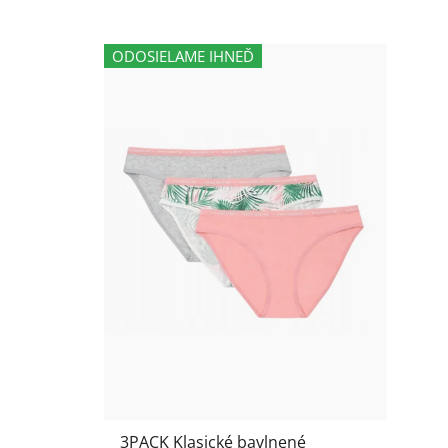
ODOSIELAME IHNEĎ
3PACK Klasické bavlnené