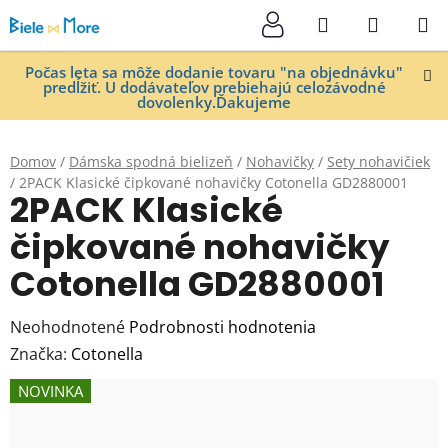
Prejsť
Hľadať
NÁKUP
na
KOŠÍK
obsah
Počas leta sa môže dodanie tovaru "na objednávku"
predĺžiť. U dodávateľov prebiehajú celozávodné
dovolenky.Ďakujeme
Domov
/
Dámska spodná bielizeň
/
Nohavičky
/
Sety nohavičiek
/
2PACK Klasické čipkované nohavičky Cotonella GD2880001
2PACK Klasické
čipkované nohavičky
Cotonella GD2880001
Priemerné
Neohodnotené
Podrobnosti hodnotenia
hodnotenie
Značka:
Cotonella
produktu
NOVINKA
je
0,0