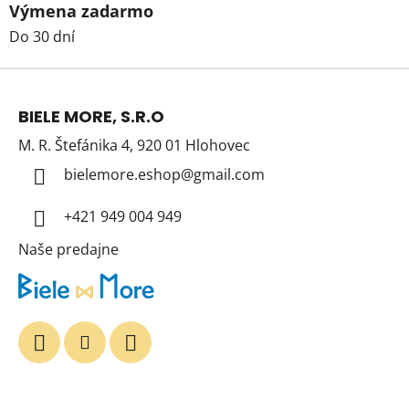
Výmena zadarmo
Do 30 dní
Z
á
BIELE MORE, S.R.O
p
M. R. Štefánika 4, 920 01 Hlohovec
ä
t
bielemore.eshop
@
gmail.com
i
+421 949 004 949
e
Naše predajne