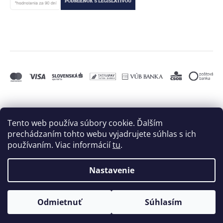
Tento web používa súbory cookie. Ďalším
prechádzaním tohto webu vyjadrujete súhlas s ich
používaním. Viac informácií
tu
.
Nastavenie
Vytvoril Shoptet
a
Adatelier
Odmietnuť
Súhlasím
Copyright 2026
BIELE MORE, s.r.o.
. Všetky práva
vyhradené.