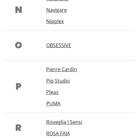
N
Navigare
Nipplex
O
OBSESSIVE
Pierre Cardin
Pip Studio
P
Pleas
PUMA
Risveglia I Sensi
R
ROSA FAIA