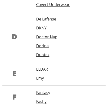
Covert Underwear
De Lafense
DKNY
D
Doctor Nap
Dorina
Duotex
ELDAR
E
Emy
Fantasy
F
Fashy