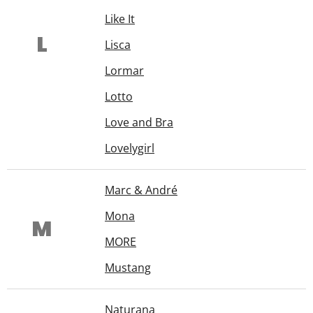
Like It
L
Lisca
Lormar
Lotto
Love and Bra
Lovelygirl
Marc & André
Mona
M
MORE
Mustang
Naturana