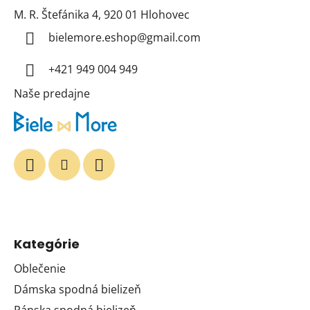
p
M. R. Štefánika 4, 920 01 Hlohovec
ä
t
bielemore.eshop
@
gmail.com
i
+421 949 004 949
e
Naše predajne
Kategórie
Oblečenie
Dámska spodná bielizeň
Pánska spodná bielizeň