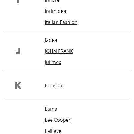
I
Infiore
Intimidea
Italian Fashion
Jadea
J
JOHN FRANK
Julimex
K
Karelpiu
Lama
Lee Cooper
Leilieve