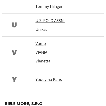
Tommy Hilfiger
U.S. POLO ASSN.
U
Unikat
Vamp
V
VIANIA
Vienetta
Y
Yodeyma Paris
Z
á
BIELE MORE, S.R.O