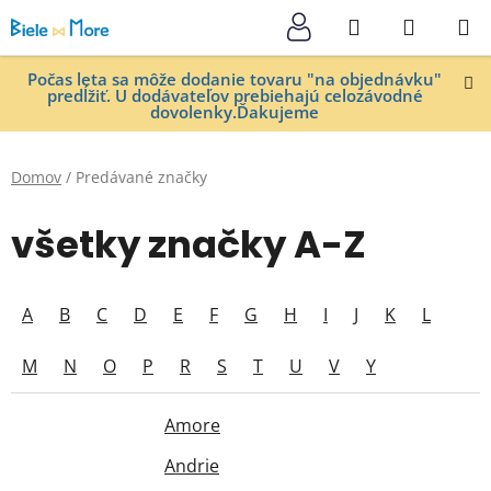
Prejsť
Hľadať
NÁKUP
na
KOŠÍK
obsah
Počas leta sa môže dodanie tovaru "na objednávku"
predĺžiť. U dodávateľov prebiehajú celozávodné
dovolenky.Ďakujeme
Domov
/
Predávané značky
všetky značky A-Z
A
B
C
D
E
F
G
H
I
J
K
L
M
N
O
P
R
S
T
U
V
Y
Amore
Andrie