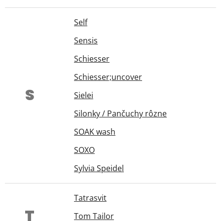
Self
Sensis
Schiesser
Schiesser;uncover
S
Sielei
Silonky / Pančuchy rôzne
SOAK wash
SOXO
Sylvia Speidel
Tatrasvit
T
Tom Tailor